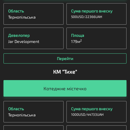
Область
Сума першого внеску
Тернопільська
500
USD
/
22366
UAH
Девелопер
Площа
2
Jar Development
179
м
Перейти
КМ "Тихе"
Житлова
Котеджне містечко
Область
Сума першого внеску
Тернопільська
1000
USD
/
44733
UAH